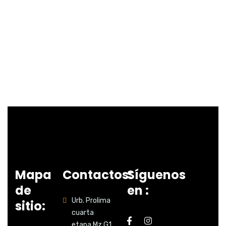
Mapa
Contactos:
Síguenos
de
en :
Urb. Prolima
sitio:
cuarta
etapa Mz G1