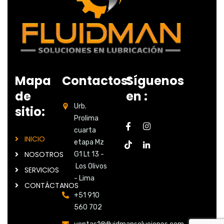
Mapa
Contactos:
Síguenos
de
en :
Urb.
sitio:
Prolima
cuarta
INICIO
etapa Mz
NOSOTROS
G1 Lt 13 -
Los Olivos
SERVICIOS
- Lima
CONTÁCTANOS
+51 910
560 702